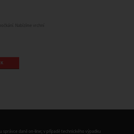
očkání. Nabízíme vrchní
EK
u u správce daně on-line; v případě technického výpadku