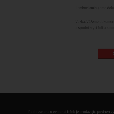
Lamino: laminujeme doku
Vazba: Vážeme dokumenty
a spodní krycí folii a sp
Podle zákona o evidenci tržeb je prodávající povinen v