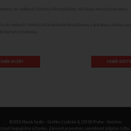
menty do velikosti formátu A4 na počkání, od 6 kusů množstevní sleva.
 do velikosti formátu A4 standardní kroužkovou a drátěnou vazbou na p
odní karton Chromolux.
CENÍK VAZBY
CENÍK VIZIT
©2016 Marek Sedin - Grafiko | Lidická 4, 150 00 Praha - Smíchov
ystavit kupujícímu účtenku. Zároveň je povinen zaevidovat přijatou tržb