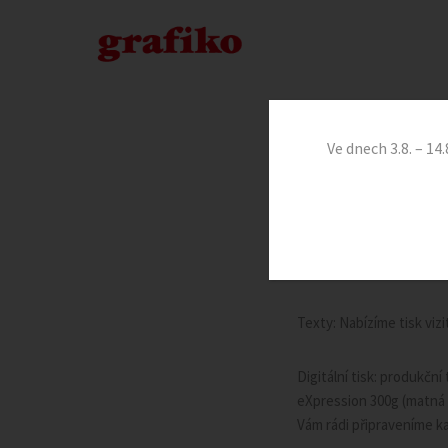
Ve dnech 3.8. – 1
Vizitka o nás říká mnohé
vysázená. našim zákazník
s reliéfní ražbou, ražbou 
Texty: Nabízíme tisk viz
Digitální tisk: produkčn
eXpression 300g (matná k
Vám rádi připraveníme ka