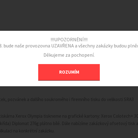
AKTUALITY
O FIRMĚ
O RAZÍTKÁCH
O VIZI
!!!UPOZORNĚNÍ!!!
4.8. bude naše provozovna UZAVŘENA a všechny zakázky budou plněn
O VIZITKÁCH
Děkujeme za pochopení.
, proto by měla být vyrobena na kvalitním papíře, krásně vytištěná a před
ROZUMÍM
ům nabízíme různé druhy tisku a papíru, pro náročné vyrobíme vizitky na
horkou folií a další speciality.
itek, pozvánek a dalšího soukromého i firemního tisku do velikosti SRA3
í tiskárna Xerox Olympia tiskneme na grafické kartony: Xerox Colotech+ 30
řída) Diplomat 276g plátno bílé. Dále nabízíme zakázkový ofsetový tisk a 
lkulaci na konkrétní zakázku.