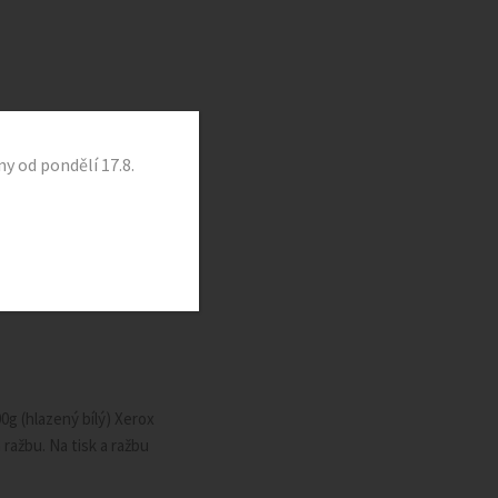
TKÁCH
OSTATNÍ SORTIMENT
KONTAKT
y od pondělí 17.8.
evším by měla být vkusně
 speciálních kartonech,
0g (hlazený bílý) Xerox
ražbu. Na tisk a ražbu