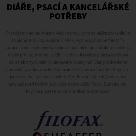
DIÁŘE, PSACÍ A KANCELÁŘSKÉ
POTŘEBY
Protože máme rádi krásné věci, rozhodli jsme se našim zákazníkům
nabídnout špičkové diáře FiloFAX, vyznačující se perfektním
zpracováním, koženými vazbami u luxusních řad a širokou nabídkou
náplní pro všestranné využití. Hledáte-li kvalitní plnící a kuličková
pera nebo nyní velmi vyhledávané rollery, rádi Vám předvedeme
japonské výrobky značky Pilot a americká pera Scheaffer. Populární
jsou zejména gumovací rollery Pilot Frixion. K nezbytnostem v
kanceláři patří kvalitní sešívačky a děrovačky Rexel. Budeme rádi,
když se přijdete osobně podívat a vyzkoušet.