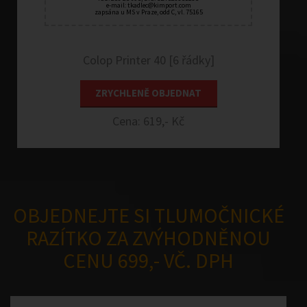
e-mail:
tkadlec@kimport.com
zapsána u MS v Praze, odd C, vl. 75165
Colop Printer 40 [6 řádky]
ZRYCHLENĚ OBJEDNAT
Cena: 619,- Kč
OBJEDNEJTE SI TLUMOČNICKÉ
RAZÍTKO ZA ZVÝHODNĚNOU
CENU 699,- VČ. DPH