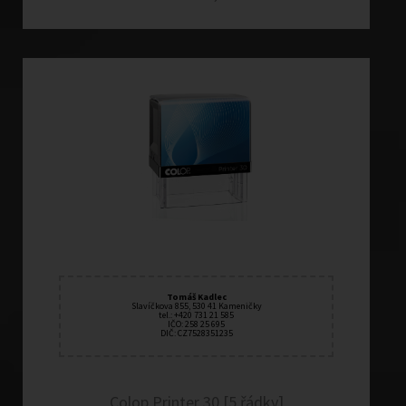
Tomáš Kadlec
Slavíčkova 855, 530 41 Kameničky
tel.: +420 731 21 585
IČO: 258 25 695
DIČ: CZ7528351235
Colop Printer 30 [5 řádky]