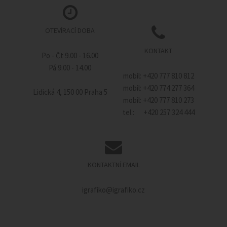
OTEVÍRACÍ DOBA
KONTAKT
Po - Čt 9.00 - 16.00
Pá 9.00 - 14.00
mobil: +420 777 810 812
mobil: +420 774 277 364
Lidická 4, 150 00 Praha 5
mobil: +420 777 810 273
tel.: +420 257 324 444
KONTAKTNÍ EMAIL
igrafiko@igrafiko.cz