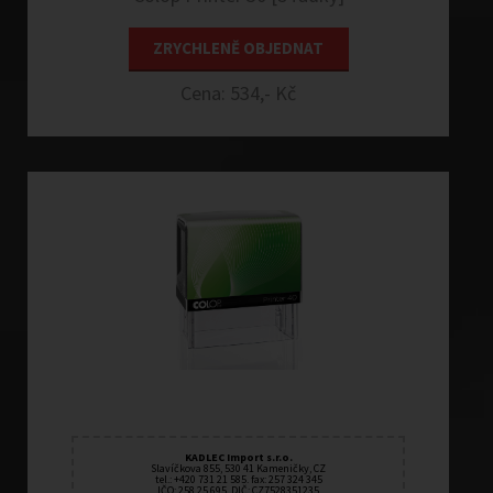
ZRYCHLENĚ OBJEDNAT
Cena: 534,- Kč
KADLEC Import s.r.o.
Slavíčkova 855, 530 41 Kameničky, CZ
tel.: +420 731 21 585. fax: 257 324 345
IČO: 258 25 695, DIČ: CZ7528351235